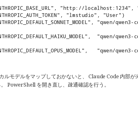
NTHROPIC_BASE_URL", "http://localhost:1234", "
THROPIC_AUTH_TOKEN", "lmstudio", "User")

NTHROPIC_DEFAULT_SONNET_MODEL", "qwen/qwen3-c
NTHROPIC_DEFAULT_HAIKU_MODEL",  "qwen/qwen3-c
NTHROPIC_DEFAULT_OPUS_MODEL",   "qwen/qwen3-c
ローカルモデルをマップしておかないと、 Claude Code 内部
 PowerShell を開き直し、疎通確認を行う。