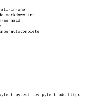
all-in-one

e-markdownlint

-mermaid



umberautocomplete
ytest pytest-cov pytest-bdd httpx
