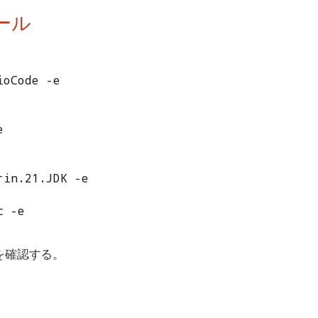
ール
oCode -e



in.21.JDK -e

c -e
ンを確認する。