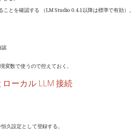
とを確認する （LM Studio 0.4.1以降は標準で有効）。
確認
境変数で使うので控えておく。
ルとローカル LLM 接続
をユーザー恒久設定として登録する。