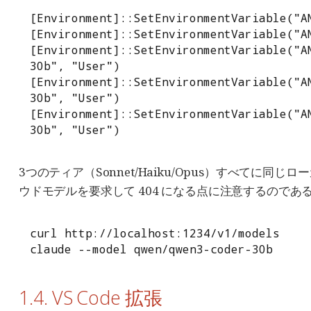
[Environment]::SetEnvironmentVariable("A
[Environment]::SetEnvironmentVariable("AN
[Environment]::SetEnvironmentVariable("A
30b", "User")

[Environment]::SetEnvironmentVariable("A
30b", "User")

[Environment]::SetEnvironmentVariable("A
30b", "User")
3つのティア（Sonnet/Haiku/Opus）すべてに同じ
ウドモデルを要求して 404 になる点に注意するのである。
curl http://localhost:1234/v1/models

claude --model qwen/qwen3-coder-30b
1.4. VS Code 拡張