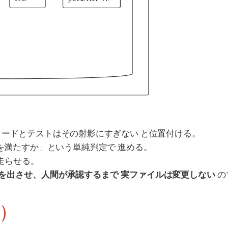
ードとテストはその射影にすぎない と位置付ける。
を満たすか」という単純判定で 進める。
走らせる。
差分を出させ、人間が承認するまで 実ファイルは変更しない
の
1）