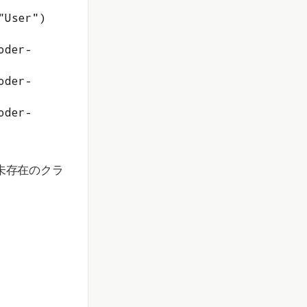
User")

oder-
oder-
oder-
が未存在のクラ