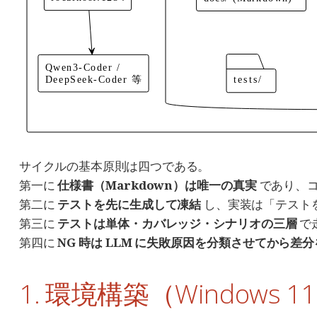
サイクルの基本原則は四つである。
第一に
仕様書（Markdown）は唯一の真実
であり、コ
第二に
テストを先に生成して凍結
し、実装は「テスト
第三に
テストは単体・カバレッジ・シナリオの三層
で
第四に
NG 時は LLM に失敗原因を分類させてから
1. 環境構築（Windows 1