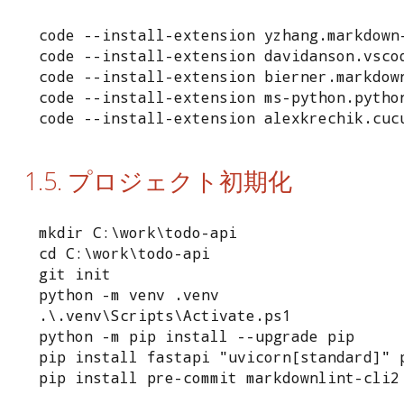
code --install-extension yzhang.markdown-
code --install-extension davidanson.vscod
code --install-extension bierner.markdown
code --install-extension ms-python.python
code --install-extension alexkrechik.cuc
1.5. プロジェクト初期化
mkdir C:\work\todo-api

cd C:\work\todo-api

git init

python -m venv .venv

.\.venv\Scripts\Activate.ps1

python -m pip install --upgrade pip

pip install fastapi "uvicorn[standard]" p
pip install pre-commit markdownlint-cli2
