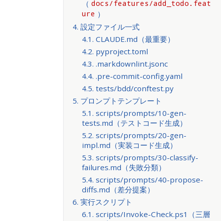
（
docs/features/add_todo.feat
）
ure
4. 設定ファイル一式
4.1. CLAUDE.md（最重要）
4.2. pyproject.toml
4.3. .markdownlint.jsonc
4.4. .pre-commit-config.yaml
4.5. tests/bdd/conftest.py
5. プロンプトテンプレート
5.1. scripts/prompts/10-gen-
tests.md（テストコード生成）
5.2. scripts/prompts/20-gen-
impl.md（実装コード生成）
5.3. scripts/prompts/30-classify-
failures.md（失敗分類）
5.4. scripts/prompts/40-propose-
diffs.md（差分提案）
6. 実行スクリプト
6.1. scripts/Invoke-Check.ps1（三層