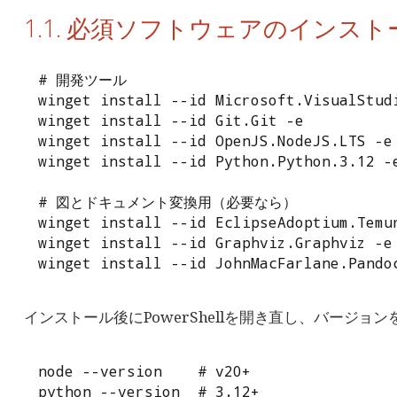
1.1. 必須ソフトウェアのインスト
# 開発ツール

winget install --id Microsoft.VisualStudi
winget install --id Git.Git -e

winget install --id OpenJS.NodeJS.LTS -e

winget install --id Python.Python.3.12 -e
# 図とドキュメント変換用（必要なら）

winget install --id EclipseAdoptium.Temur
winget install --id Graphviz.Graphviz -e

winget install --id JohnMacFarlane.Pando
インストール後にPowerShellを開き直し、バージョ
node --version    # v20+

python --version  # 3.12+
