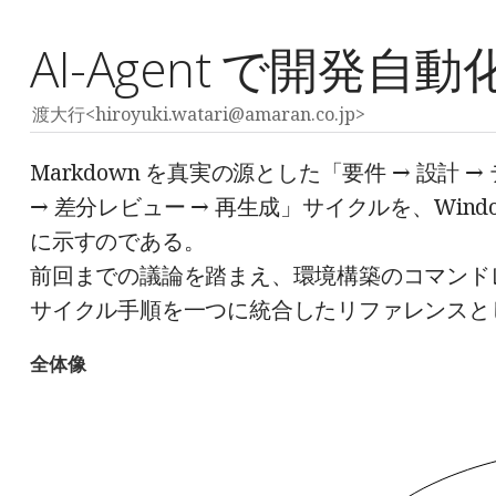
AI-Agent で開発
渡大行<hiroyuki.watari@amaran.co.jp>
Markdown を真実の源とした「要件 → 設計 
→ 差分レビュー → 再生成」サイクルを、Win
に示すのである。
前回までの議論を踏まえ、環境構築のコマンド
サイクル手順を一つに統合したリファレンスと
全体像