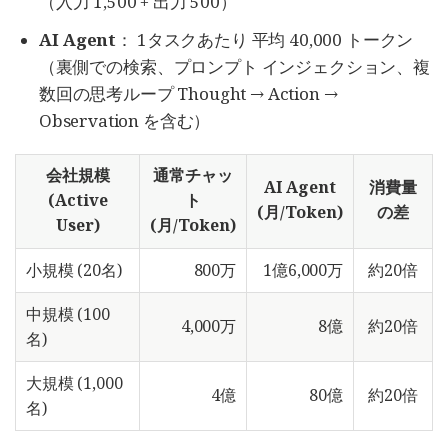
（入力 1,500 + 出力 500）
AI Agent
： 1タスクあたり 平均 40,000 トークン
（裏側での検索、プロンプト インジェクション、複
数回の思考ループ Thought → Action →
Observation を含む）
会社規模
通常チャッ
AI Agent
消費量
(Active
ト
(月/Token)
の差
User)
(月/Token)
小規模 (20名)
800万
1億6,000万
約20倍
中規模 (100
4,000万
8億
約20倍
名)
大規模 (1,000
4億
80億
約20倍
名)