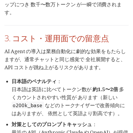
ップにつき 数千〜数万トークン が一瞬で消費されま
す。
3. コスト・運用面での留意点
AI Agent の導入は業務自動化に劇的な効果をもたらし
ますが、通常チャットと同じ感覚で 全社展開すると、
API コストが跳ね上がるリスクがあります。
日本語のペナルティ
：
日本語は英語に比べてトークン数が
約1.5〜2倍
多
くカウントされやすい性質が あります（新しい
などのトークナイザーで改善傾向に
o200k_base
はありますが、 依然として英語より割高です）。
対策としてのプロンプトキャッシュ
：
最近の API（Anthropic Claude や OpenAI）が提供