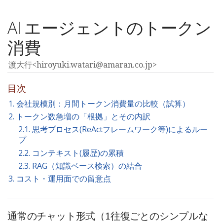
AI エージェントのトークン
消費
渡大行<hiroyuki.watari@amaran.co.jp>
目次
1. 会社規模別：月間トークン消費量の比較（試算）
2. トークン数急増の「根拠」とその内訳
2.1. 思考プロセス(ReActフレームワーク等)によるルー
プ
2.2. コンテキスト(履歴)の累積
2.3. RAG（知識ベース検索）の結合
3. コスト・運用面での留意点
通常のチャット形式（1往復ごとのシンプルな